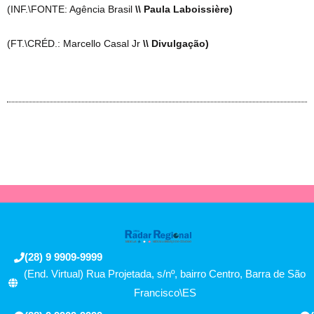
(INF.\FONTE: Agência Brasil
\\ Paula Laboissière)
(FT.\CRÉD.: Marcello Casal Jr
\\ Divulgação)
(28) 9 9909-9999
(End. Virtual) Rua Projetada, s/nº, bairro Centro, Barra de São
Francisco\ES