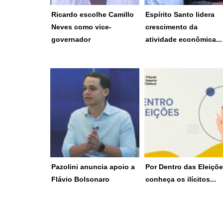
Ricardo escolhe Camillo
Espírito Santo lidera
O governador do Espírito
Estado registrou alta de
Neves como vice-
crescimento da
Santo,...
4,4%...
governador
atividade econômica...
4 de agosto de 2026
30 de julho de 2026
Ex-prefeito de Vitória e pré-
Resolução do TSE reún
Pazolini anuncia apoio a
Por Dentro das Eleiçõe
candidato...
regras...
Flávio Bolsonaro
conheça os ilícitos...
15 de julho de 2026
14 de julho de 2026