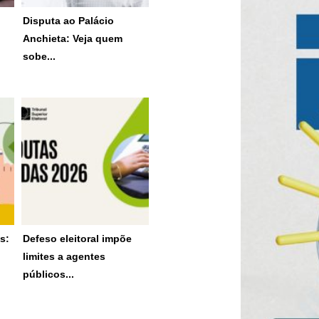
Disputa ao Palácio
No cenário mais provável,
Anchieta: Veja quem
com...
sobe...
16 de julho de 2026
e
s:
Defeso eleitoral impõe
Regras proíbem
limites a agentes
publicidade institucional,
públicos...
atos...
9 de julho de 2026