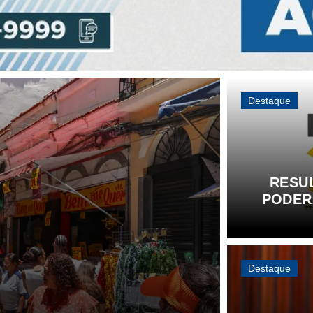
Destaque
RESUL
PODER
Destaque