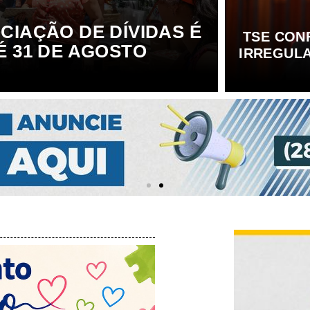
IAÇÃO DE DÍVIDAS É
TSE CON
 31 DE AGOSTO
IRREGULA
...