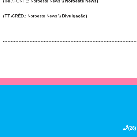
(INF.\FONTE: Noroeste News
\\ Noroeste News)
(FT.\CRÉD.: Noroeste News
\\ Divulgação)
(28)