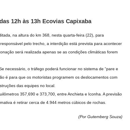
 das 12h às 13h Ecovias Capixaba
itada, na altura do km 368, nesta quarta-feira (22), para
esponsável pelo trecho, a interdição está prevista para acontecer
etonação será realizada apenas se as condições climáticas forem
Se necessário, o tráfego poderá funcionar no sistema de “pare e
ntação é para que os motoristas programem os deslocamentos com
struções das equipes no local.
quilômetros 357,690 e 373,700, entre Anchieta e Iconha. A previsão
imativa é retirar cerca de 4.944 metros cúbicos de rochas.
(Por Gutemberg Souza
)