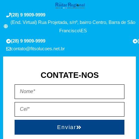
(28) 9 9909-9999
(End. Virtual) Rua Projetada, s/nº, bairro Centro, Barra de São
Francisco\ES
(28) 9 9909-9999
contato@fitsolucoes.net.br
CONTATE-NOS
Enviar