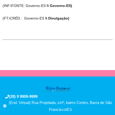
(INF.\FONTE: Governo-ES
\\ Governo-ES)
(FT.\CRÉD.: Governo-ES
\\ Divulgação)
(28) 9 9909-9999
(End. Virtual) Rua Projetada, s/nº, bairro Centro, Barra de São
Francisco\ES