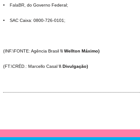
•
FalaBR
, do Governo Federal;
• SAC Caixa: 0800-726-0101;
(INF.\FONTE: Agência Brasil
\\ Wellton Máximo)
(FT.\CRÉD.: Marcello Casal
\\ Divulgação)