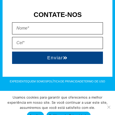
CONTATE-NOS
Enviar
EXPEDIENTE
QUEM SOMOS
POLÍTICA DE PRIVACIDADE
TERMO DE USO
Direitos reservados à FIT Soluções = Atualizado pelo Consórcio de
Usamos cookies para garantir que oferecemos a melhor
Agências: Kriativuz – Philadelphia – AGS2 = Hospedado em
experiência em nosso site. Se você continuar a usar este site,
assumiremos que você está satisfeito com ele.
hostgut.com.br