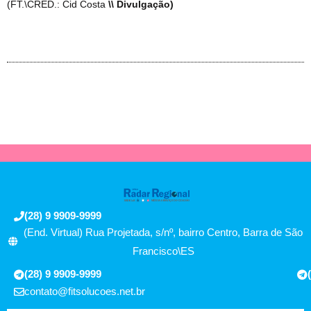
(FT.\CRÉD.: Cid Costa
\\ Divulgação)
(28) 9 9909-9999
(End. Virtual) Rua Projetada, s/nº, bairro Centro, Barra de São
Francisco\ES
(28) 9 9909-9999
contato@fitsolucoes.net.br