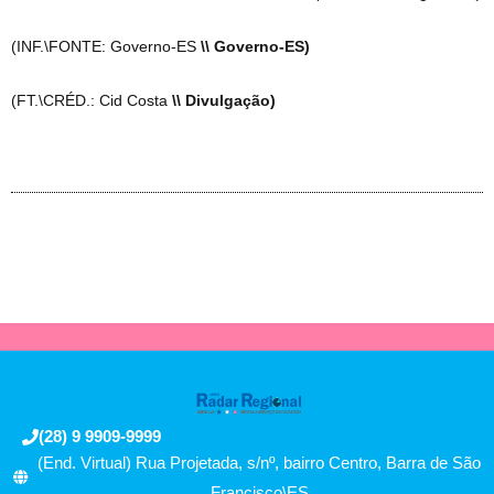
(INF.\FONTE: Governo-ES
\\ Governo-ES)
(FT.\CRÉD.: Cid Costa
\\ Divulgação)
(28) 9 9909-9999
(End. Virtual) Rua Projetada, s/nº, bairro Centro, Barra de São
Francisco\ES