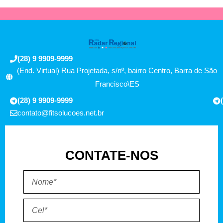
(28) 9 9909-9999
(End. Virtual) Rua Projetada, s/nº, bairro Centro, Barra de São
Francisco\ES
(28) 9 9909-9999
contato@fitsolucoes.net.br
CONTATE-NOS