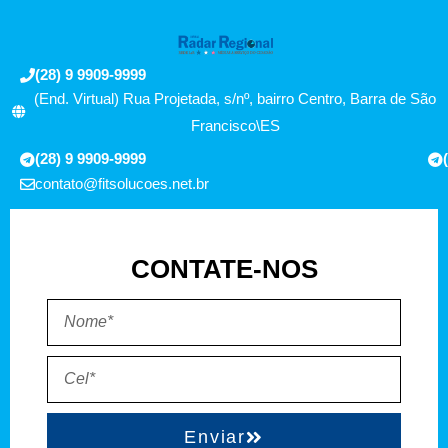
(28) 9 9909-9999
(End. Virtual) Rua Projetada, s/nº, bairro Centro, Barra de São
Francisco\ES
(28) 9 9909-9999
contato@fitsolucoes.net.br
CONTATE-NOS
Enviar