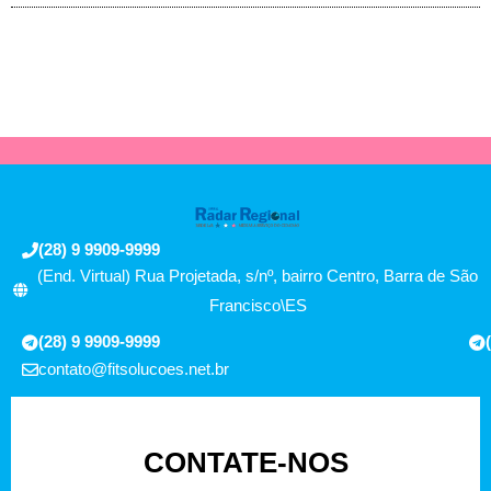
(28) 9 9909-9999
(End. Virtual) Rua Projetada, s/nº, bairro Centro, Barra de São
Francisco\ES
(28) 9 9909-9999
contato@fitsolucoes.net.br
CONTATE-NOS