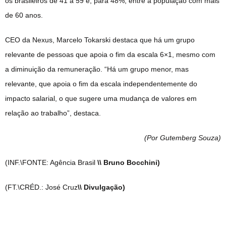
os brasileiros de 41 a 59 e, para 48%, entre a população com mais
de 60 anos.
CEO da Nexus, Marcelo Tokarski destaca que há um grupo
relevante de pessoas que apoia o fim da escala 6×1, mesmo com
a diminuição da remuneração. “Há um grupo menor, mas
relevante, que apoia o fim da escala independentemente do
impacto salarial, o que sugere uma mudança de valores em
relação ao trabalho”, destaca.
(Por Gutemberg Souza
)
(INF.\FONTE: Agência Brasil
\\ Bruno Bocchini)
(FT.\CRÉD.: José Cruz
\\ Divulgação)