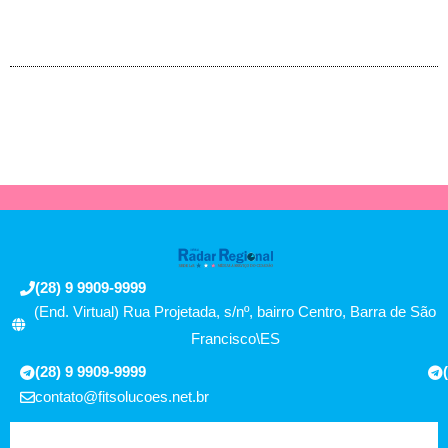
(28) 9 9909-9999
(End. Virtual) Rua Projetada, s/nº, bairro Centro, Barra de São
Francisco\ES
(28) 9 9909-9999
contato@fitsolucoes.net.br