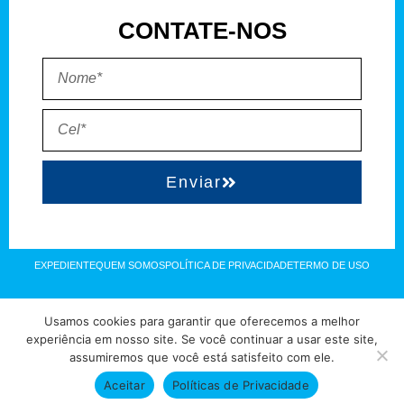
CONTATE-NOS
Enviar
EXPEDIENTE
QUEM SOMOS
POLÍTICA DE PRIVACIDADE
TERMO DE USO
Direitos reservados à FIT Soluções = Atualizado pelo Consórcio de
Usamos cookies para garantir que oferecemos a melhor
Agências: Kriativuz – Philadelphia – AGS2 = Hospedado em
experiência em nosso site. Se você continuar a usar este site,
assumiremos que você está satisfeito com ele.
hostgut.com.br
Aceitar
Políticas de Privacidade