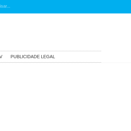
posjp33
posjp33
posjp33
posjp33
posjp33
V
PUBLICIDADE LEGAL