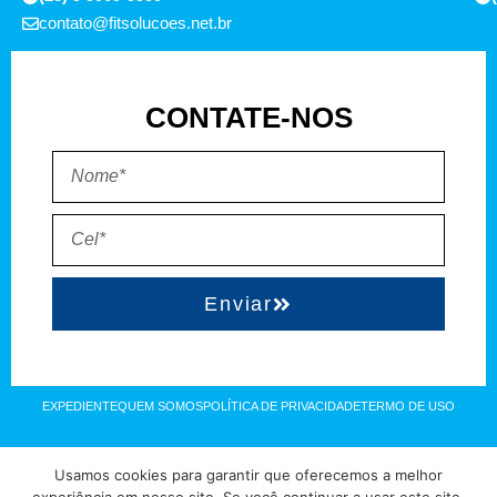
contato@fitsolucoes.net.br
CONTATE-NOS
Enviar
EXPEDIENTE
QUEM SOMOS
POLÍTICA DE PRIVACIDADE
TERMO DE USO
Direitos reservados à FIT Soluções = Atualizado pelo Consórcio de
Usamos cookies para garantir que oferecemos a melhor
Agências: Kriativuz – Philadelphia – AGS2 = Hospedado em