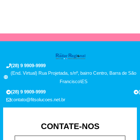
(28) 9 9909-9999
(End. Virtual) Rua Projetada, s/nº, bairro Centro, Barra de São
Francisco\ES
(28) 9 9909-9999
contato@fitsolucoes.net.br
CONTATE-NOS