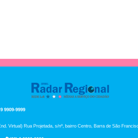
 9 9909-9999
End. Virtual) Rua Projetada, s/nº, bairro Centro, Barra de São Franci