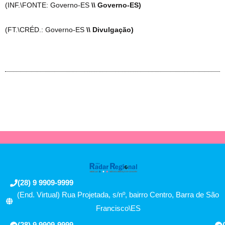
(INF.\FONTE: Governo-ES
\\ Governo-ES)
(FT.\CRÉD.: Governo-ES
\\ Divulgação)
(28) 9 9909-9999
(End. Virtual) Rua Projetada, s/nº, bairro Centro, Barra de São
Francisco\ES
(28) 9 9909-9999