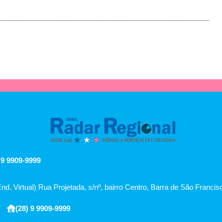
 9 9909-9999
End. Virtual) Rua Projetada, s/nº, bairro Centro, Barra de São Franci
(28) 9 9909-9999