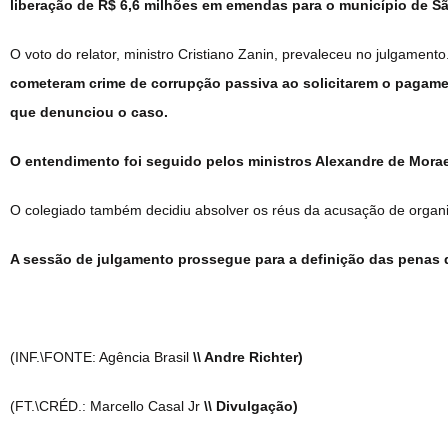
liberação de R$ 6,6 milhões em emendas para o município de S
O voto do relator, ministro Cristiano Zanin, prevaleceu no julgamento
cometeram crime de corrupção passiva ao solicitarem o pagame
que denunciou o caso.
O entendimento foi seguido pelos ministros Alexandre de Morae
O colegiado também decidiu absolver os réus da acusação de organ
A sessão de julgamento prossegue para a definição das penas
(INF.\FONTE: Agência Brasil
\\ Andre Richter)
(FT.\CRÉD.: Marcello Casal Jr
\\ Divulgação)