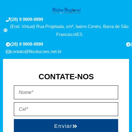
(28) 9 9909-9999
(End. Virtual) Rua Projetada, s/nº, bairro Centro, Barra de São
Francisco\ES
(28) 9 9909-9999
contato@fitsolucoes.net.br
CONTATE-NOS
Enviar